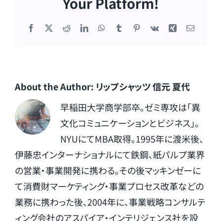
Your Platform!
Facebook
X
Reddit
LinkedIn
WhatsApp
Tumblr
Pinterest
Vk
Xing
電
子
メ
ー
ル
About the Author:
リップシャッツ 信元 夏代
早稲田大学商学部卒。ゼミ専攻は「異
文化コミュニケーションとビジネス」。
NYUにてMBA取得。1995年に渡米後、
伊藤忠インターナショナルにて鉄鋼、紙パルプ業界
の営業・事業開発に携わる。その後マッキンゼーに
て消費財マーケティング・事業プロセス改革などの
業務に携わった後、2004年に、事業戦略コンサルテ
ィング会社のアスパイア・インテリジェンス社を設