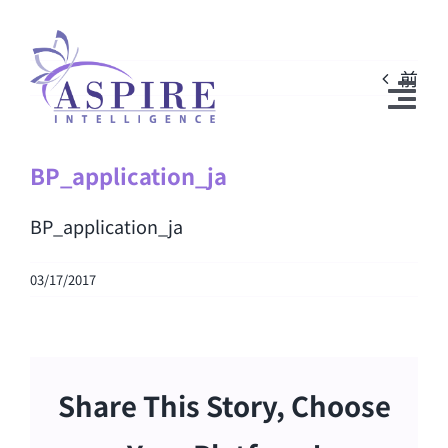
Skip
to
前
content
Tog
Nav
BP_application_ja
弊社について
BP_application_ja
サービス内容
メディア関連
03/17/2017
ニュース
Breakthrough Speaking™
Share This Story, Choose
お問い合わせ