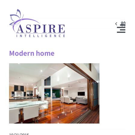
Skip
to
前
content
Tog
Nav
Modern home
弊社について
サービス内容
メディア関連
ニュース
Breakthrough Speaking™
お問い合わせ
10/21/2015