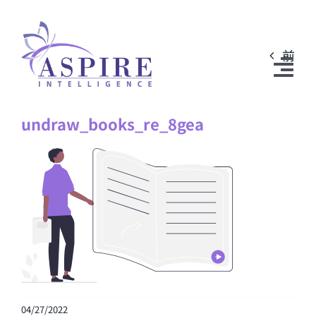
Skip
to
前
content
Tog
Nav
undraw_books_re_8gea
弊社について
サービス内容
メディア関連
ニュース
Breakthrough Speaking™
お問い合わせ
04/27/2022