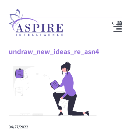
Skip
to
前
content
Tog
Nav
undraw_new_ideas_re_asn4
弊社について
サービス内容
メディア関連
ニュース
Breakthrough Speaking™
お問い合わせ
04/27/2022