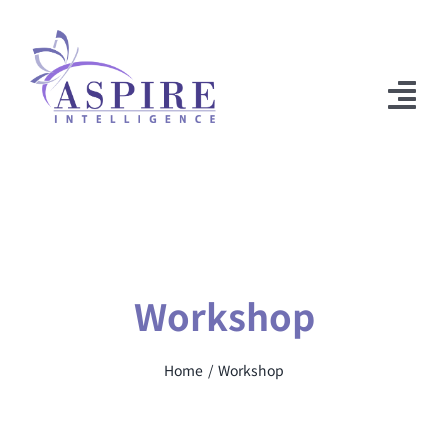
Skip
to
content
Tog
Nav
弊社について
サービス内容
メディア関連
Workshop
ニュース
Home
Workshop
Breakthrough Speaking™
お問い合わせ