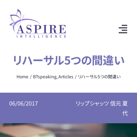
Skip
to
content
Tog
Nav
弊社について
リハーサル5つの間違い
サービス内容
Home
BTspeaking
Articles
リハーサル5つの間違い
メディア関連
ニュース
06/06/2017
リップシャッツ 信元 夏
代
Breakthrough Speaking™
お問い合わせ